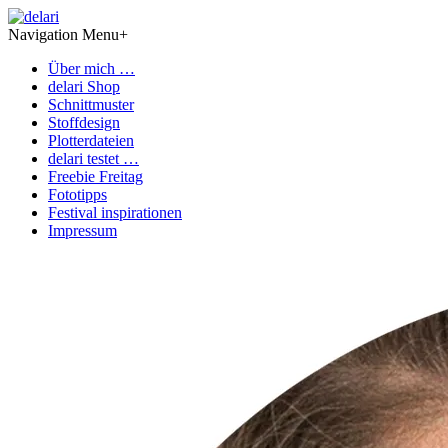
Navigation Menu
+
Über mich …
delari Shop
Schnittmuster
Stoffdesign
Plotterdateien
delari testet …
Freebie Freitag
Fototipps
Festival inspirationen
Impressum