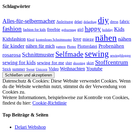
Schlagwörter
diy
Alles-für-selbermacher
Anleitung
dress
fabric
delari
delaribag
fashion
happy
Kids
freebie
girl
fashion for kids
geburtstag
holiday
nähen
nähen
Kidsfashion
love
mieze
kostenloses Schnittmuster
Kleid
für kinder
nähen für mich
Probenähen
Plotterdatei
pattern
Plotter
sewing
Selfmade
Schnittmuster
rosarosa
sewingblogger
Stoffcentrum
sewing for kids
sewing for me
shirt
skirt
shooting
Youtube
Weihnachten
Video
Strick
summer
Sweat
Unicorn
Datenschutz & Cookies: Diese Website verwendet Cookies. Wenn
du die Website weiterhin nutzt, stimmst du der Verwendung von
Cookies zu.
Weitere Informationen, beispielsweise zur Kontrolle von Cookies,
findest du hier:
Cookie-Richtlinie
Top Beiträge & Seiten
Delari Webshop