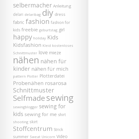
selbermacher
Anleitung
diy
dress
delari
delaribag
fashion
fabric
fashion for
freebie
girl
kids
geburtstag
happy
Kids
holiday
Kidsfashion
kostenloses
Kleid
love
mieze
Schnittmuster
nähen
nähen für
kinder
nähen für mich
Plotterdatei
pattern
Plotter
Probenähen
rosarosa
Schnittmuster
sewing
Selfmade
sewing for
sewingblogger
kids
sewing for me
shirt
skirt
shooting
Stoffcentrum
Strick
Video
summer
Sweat
Unicorn