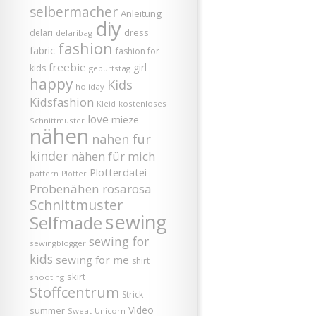
selbermacher
Anleitung
diy
dress
delari
delaribag
fashion
fabric
fashion for
freebie
girl
kids
geburtstag
happy
Kids
holiday
Kidsfashion
kostenloses
Kleid
love
mieze
Schnittmuster
nähen
nähen für
kinder
nähen für mich
Plotterdatei
pattern
Plotter
Probenähen
rosarosa
Schnittmuster
sewing
Selfmade
sewing for
sewingblogger
kids
sewing for me
shirt
skirt
shooting
Stoffcentrum
Strick
Video
summer
Sweat
Unicorn