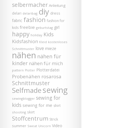
selbermacher
Anleitung
diy
dress
delari
delaribag
fashion
fabric
fashion for
freebie
girl
kids
geburtstag
happy
Kids
holiday
Kidsfashion
kostenloses
Kleid
love
mieze
Schnittmuster
nähen
nähen für
kinder
nähen für mich
Plotterdatei
pattern
Plotter
Probenähen
rosarosa
Schnittmuster
sewing
Selfmade
sewing for
sewingblogger
kids
sewing for me
shirt
skirt
shooting
Stoffcentrum
Strick
Video
summer
Sweat
Unicorn