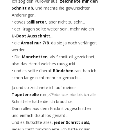
Ich zog den Pullover aus,
zeichnete mir den
Schnitt ab
, und machte die gewünschten
Änderungen,
• etwas t
aillierter
, aber nicht zu sehr…
• der Kragen sollte weiter sein, mehr wie ein
U-Boot Ausschnitt
…
• die
Ärmel nur 7/8
, da sie ja noch verlängert
werden…
• Die
Manchetten
, als Schnitteil gezeichnet,
also das Hemd welches rausguckt …
• und es sollte überall
Bündchen
ran, hab ich
schon lange nicht mehr so gemacht…
Ja und so zeichnete ich auf meiner
Tapetenrolle
rum,
//Folie war alle
bis ich alle
Schnitteile hatte die ich brauchte.
Dann alles aus dem Knitknit zugeschnitten
und einfach drauf los genäht …
Und es flutschte alles,
jeder Schritt saß
,
jeder Schritt funktionierte, ich hatte sogar