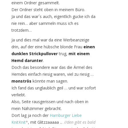
einem Ordner gesammelt.
Der Ordner steht oben in meinem Büro.
Ja und das war´s auch, eigentlich gucke ich da
nie rein… aber sammeln muss ich es
trotzdem…
Ja und dies mal war da eine Werbeanzeige
drin, auf der eine hübsche blonde Frau
einen
dunklen Strickpullover
trug,
mit einem
Hemd darunter
.
Doch das besondere war das die Ärmel des
Hemdes einfach riesig waren, viel zu riesig …
monströs
könnte man sagen.
Ich fand das unglaublich geil … und war sofort
verliebt.
Also, Seite rausgerissen und nach oben in
mein Nähzimmer gebracht.
Dort lag ja noch der
Hamburger Liebe
KnitKnit
*
, mit Glitzzaaaaa ..
. //den gibt es bald