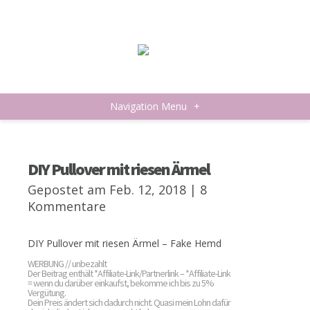
Navigation Menu
+
DIY Pullover mit riesen Ärmel
Gepostet am Feb. 12, 2018 |
8
Kommentare
DIY Pullover mit riesen Ärmel – Fake Hemd
WERBUNG // unbezahlt
Der Beitrag enthält *Affiliate-Link/Partnerlink – *Affiliate-Link
= wenn du darüber einkaufst, bekomme ich bis zu 5%
Vergütung.
Dein Preis ändert sich dadurch nicht. Quasi mein Lohn dafür