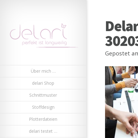
Dela
3020
Gepostet am
Über mich …
delari Shop
Schnittmuster
Stoffdesign
Plotterdateien
delari testet …