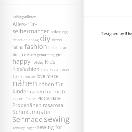
Schlagwörter
Alles-für-
selbermacher
Anleitung
Designed by
El
diy
dress
delari
delaribag
fashion
fabric
fashion for
freebie
girl
kids
geburtstag
happy
Kids
holiday
Kidsfashion
kostenloses
Kleid
love
mieze
Schnittmuster
nähen
nähen für
kinder
nähen für mich
Plotterdatei
pattern
Plotter
Probenähen
rosarosa
Schnittmuster
sewing
Selfmade
sewing for
sewingblogger