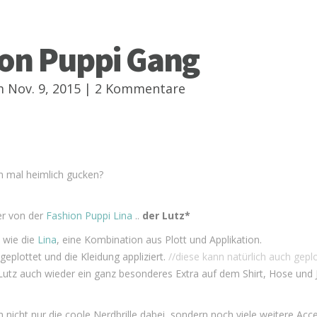
ion Puppi Gang
 Nov. 9, 2015 |
2 Kommentare
on mal heimlich gucken?
er von der
Fashion Puppi Lina
..
der Lutz*
 wie die
Lina
, eine Kombination aus Plott und Applikation.
geplottet und die Kleidung appliziert.
//diese kann natürlich auch gep
 Lutz auch wieder ein ganz besonderes Extra auf dem Shirt, Hose und
ch nicht nur die coole Nerdbrille dabei, sondern noch viele weitere Acc