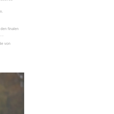
n.
 den finalen
 ….
die von