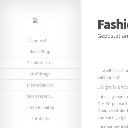
Fash
Gepostet am
Über mich …
delari Shop
Schnittmuster
…. wollt ihr sch
Stoffdesign
Seht ihr ihn?
Plotterdateien
Der große Brud
delari testet …
Lutz ist genauso
Der Körper wird 
Freebie Freitag
Dadurch ist der
und eurer Jungs
Fototipps
Lutz hat natürli