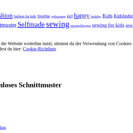
shion
happy
Kids
Kidsfashi
freebie
girl
fashion for kids
geburtstag
holiday
sewing
Selfmade
tmuster
sewing for kids
sew
sewingblogger
ie Website weiterhin nutzt, stimmst du der Verwendung von Cookies 
dest du hier:
Cookie-Richtlinie
nloses Schnittmuster
Bag
.