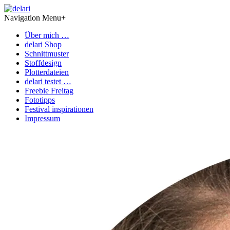
Navigation Menu
+
Über mich …
delari Shop
Schnittmuster
Stoffdesign
Plotterdateien
delari testet …
Freebie Freitag
Fototipps
Festival inspirationen
Impressum