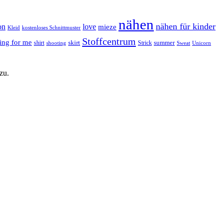
nähen
nähen für kinder
on
love
mieze
kostenloses Schnittmuster
Kleid
Stoffcentrum
ing for me
shirt
skirt
Strick
summer
shooting
Sweat
Unicorn
zu.