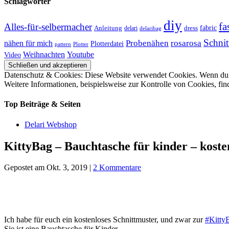
Schlagwörter
diy
fa
Alles-für-selbermacher
Anleitung
dress
fabric
delari
delaribag
Schnit
nähen für mich
Probenähen
rosarosa
Plotterdatei
pattern
Plotter
Youtube
Weihnachten
Video
Datenschutz & Cookies: Diese Website verwendet Cookies. Wenn du d
Weitere Informationen, beispielsweise zur Kontrolle von Cookies, fin
Top Beiträge & Seiten
Delari Webshop
KittyBag – Bauchtasche für kinder – koste
Gepostet am Okt. 3, 2019 |
2 Kommentare
Ich habe für euch ein kostenloses Schnittmuster, und zwar zur
#Kitty
Sie ist eine Bauchtasche für Kinder.