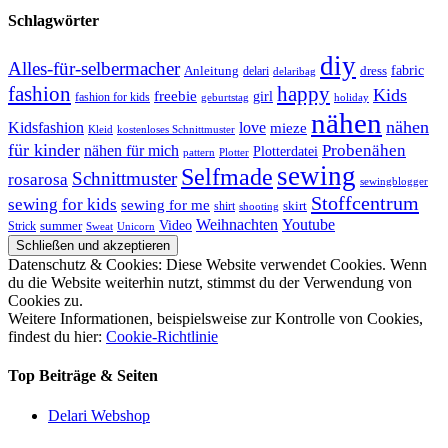
Schlagwörter
diy
Alles-für-selbermacher
Anleitung
dress
fabric
delari
delaribag
fashion
happy
Kids
freebie
girl
fashion for kids
geburtstag
holiday
nähen
nähen
Kidsfashion
love
mieze
kostenloses Schnittmuster
Kleid
für kinder
nähen für mich
Probenähen
Plotterdatei
pattern
Plotter
sewing
Selfmade
Schnittmuster
rosarosa
sewingblogger
Stoffcentrum
sewing for kids
sewing for me
shirt
skirt
shooting
Youtube
Weihnachten
Video
Strick
summer
Sweat
Unicorn
Datenschutz & Cookies: Diese Website verwendet Cookies. Wenn
du die Website weiterhin nutzt, stimmst du der Verwendung von
Cookies zu.
Weitere Informationen, beispielsweise zur Kontrolle von Cookies,
findest du hier:
Cookie-Richtlinie
Top Beiträge & Seiten
Delari Webshop