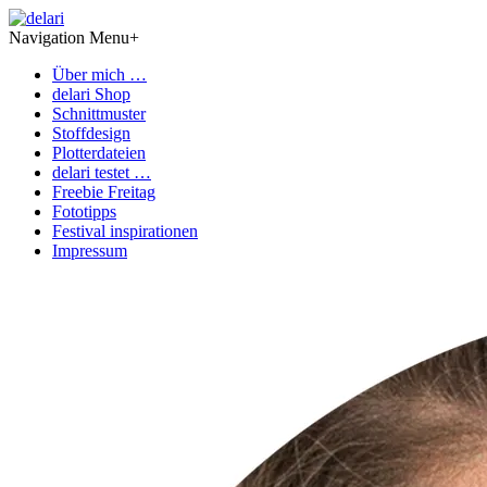
Navigation Menu
+
Über mich …
delari Shop
Schnittmuster
Stoffdesign
Plotterdateien
delari testet …
Freebie Freitag
Fototipps
Festival inspirationen
Impressum