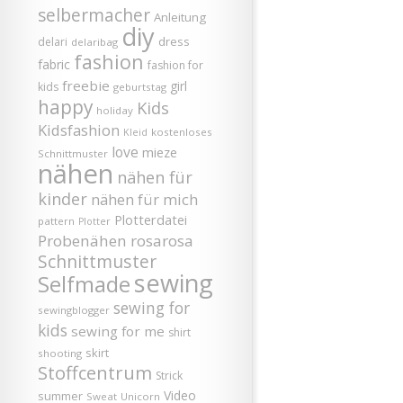
selbermacher
Anleitung
diy
dress
delari
delaribag
fashion
fabric
fashion for
freebie
girl
kids
geburtstag
happy
Kids
holiday
Kidsfashion
kostenloses
Kleid
love
mieze
Schnittmuster
nähen
nähen für
kinder
nähen für mich
Plotterdatei
pattern
Plotter
Probenähen
rosarosa
Schnittmuster
sewing
Selfmade
sewing for
sewingblogger
kids
sewing for me
shirt
skirt
shooting
Stoffcentrum
Strick
Video
summer
Sweat
Unicorn