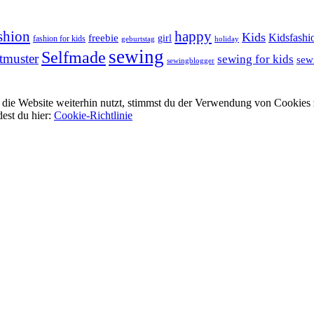
shion
happy
Kids
Kidsfashi
freebie
girl
fashion for kids
geburtstag
holiday
sewing
Selfmade
tmuster
sewing for kids
sew
sewingblogger
ie Website weiterhin nutzt, stimmst du der Verwendung von Cookies 
dest du hier:
Cookie-Richtlinie