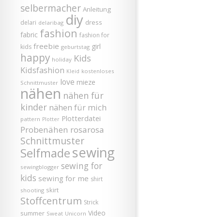
selbermacher
Anleitung
diy
dress
delari
delaribag
fashion
fabric
fashion for
freebie
girl
kids
geburtstag
happy
Kids
holiday
Kidsfashion
kostenloses
Kleid
love
mieze
Schnittmuster
nähen
nähen für
kinder
nähen für mich
Plotterdatei
pattern
Plotter
Probenähen
rosarosa
Schnittmuster
sewing
Selfmade
sewing for
sewingblogger
kids
sewing for me
shirt
skirt
shooting
Stoffcentrum
Strick
Video
summer
Sweat
Unicorn