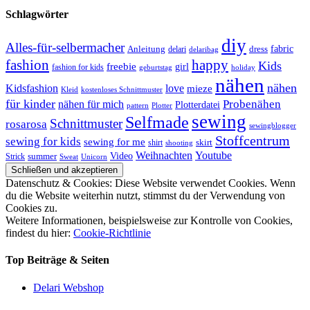
Schlagwörter
diy
Alles-für-selbermacher
Anleitung
dress
fabric
delari
delaribag
fashion
happy
Kids
freebie
girl
fashion for kids
geburtstag
holiday
nähen
nähen
Kidsfashion
love
mieze
kostenloses Schnittmuster
Kleid
für kinder
nähen für mich
Probenähen
Plotterdatei
pattern
Plotter
sewing
Selfmade
Schnittmuster
rosarosa
sewingblogger
Stoffcentrum
sewing for kids
sewing for me
shirt
skirt
shooting
Youtube
Weihnachten
Video
Strick
summer
Sweat
Unicorn
Datenschutz & Cookies: Diese Website verwendet Cookies. Wenn
du die Website weiterhin nutzt, stimmst du der Verwendung von
Cookies zu.
Weitere Informationen, beispielsweise zur Kontrolle von Cookies,
findest du hier:
Cookie-Richtlinie
Top Beiträge & Seiten
Delari Webshop