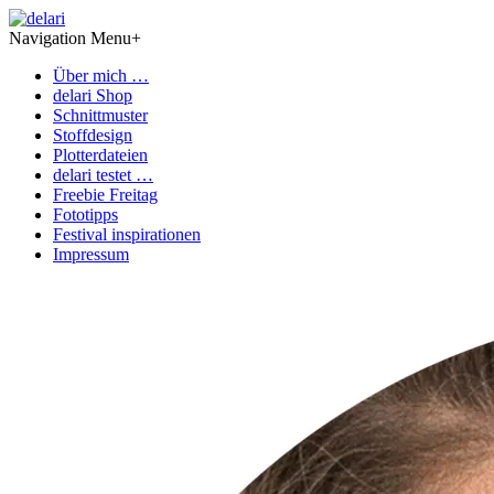
Navigation Menu
+
Über mich …
delari Shop
Schnittmuster
Stoffdesign
Plotterdateien
delari testet …
Freebie Freitag
Fototipps
Festival inspirationen
Impressum