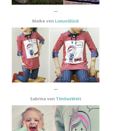
—
Maike von
LuxusGlück
—
Sabrina von
TimilasWelt