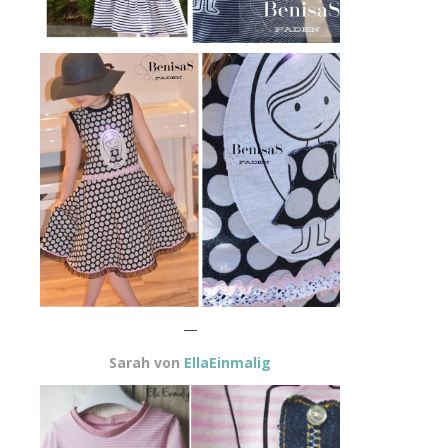
—
Sarah von
EllaEinmalig