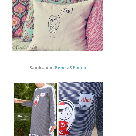
—
Sandra von
BenisaS Faden