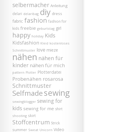
selbermacher
Anleitung
diy
dress
delari
delaribag
fashion
fabric
fashion for
freebie
girl
kids
geburtstag
happy
Kids
holiday
Kidsfashion
kostenloses
Kleid
love
mieze
Schnittmuster
nähen
nähen für
kinder
nähen für mich
Plotterdatei
pattern
Plotter
Probenähen
rosarosa
Schnittmuster
sewing
Selfmade
sewing for
sewingblogger
kids
sewing for me
shirt
skirt
shooting
Stoffcentrum
Strick
Video
summer
Sweat
Unicorn