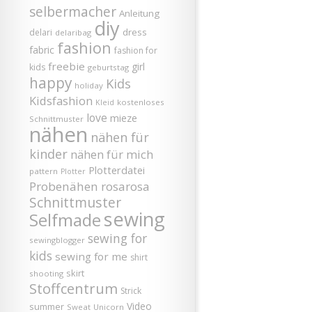
selbermacher
Anleitung
diy
dress
delari
delaribag
fashion
fabric
fashion for
freebie
girl
kids
geburtstag
happy
Kids
holiday
Kidsfashion
kostenloses
Kleid
love
mieze
Schnittmuster
nähen
nähen für
kinder
nähen für mich
Plotterdatei
pattern
Plotter
Probenähen
rosarosa
Schnittmuster
sewing
Selfmade
sewing for
sewingblogger
kids
sewing for me
shirt
skirt
shooting
Stoffcentrum
Strick
Video
summer
Sweat
Unicorn