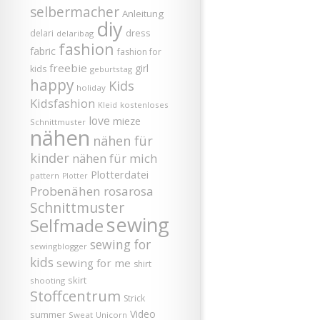
selbermacher
Anleitung
diy
dress
delari
delaribag
fashion
fabric
fashion for
freebie
girl
kids
geburtstag
happy
Kids
holiday
Kidsfashion
kostenloses
Kleid
love
mieze
Schnittmuster
nähen
nähen für
kinder
nähen für mich
Plotterdatei
pattern
Plotter
Probenähen
rosarosa
Schnittmuster
sewing
Selfmade
sewing for
sewingblogger
kids
sewing for me
shirt
skirt
shooting
Stoffcentrum
Strick
Video
summer
Sweat
Unicorn