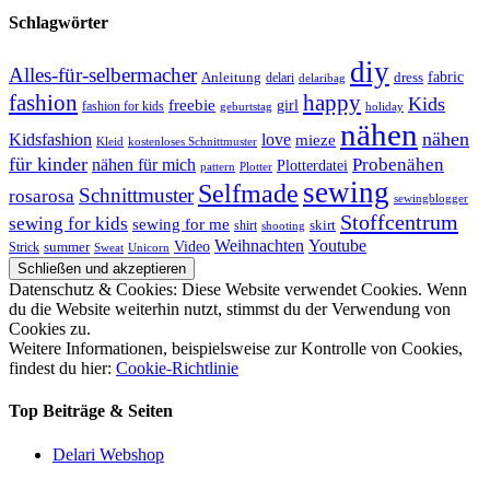
Schlagwörter
diy
Alles-für-selbermacher
Anleitung
dress
fabric
delari
delaribag
fashion
happy
Kids
freebie
girl
fashion for kids
geburtstag
holiday
nähen
nähen
Kidsfashion
love
mieze
kostenloses Schnittmuster
Kleid
für kinder
nähen für mich
Probenähen
Plotterdatei
pattern
Plotter
sewing
Selfmade
Schnittmuster
rosarosa
sewingblogger
Stoffcentrum
sewing for kids
sewing for me
shirt
skirt
shooting
Youtube
Weihnachten
Video
Strick
summer
Sweat
Unicorn
Datenschutz & Cookies: Diese Website verwendet Cookies. Wenn
du die Website weiterhin nutzt, stimmst du der Verwendung von
Cookies zu.
Weitere Informationen, beispielsweise zur Kontrolle von Cookies,
findest du hier:
Cookie-Richtlinie
Top Beiträge & Seiten
Delari Webshop