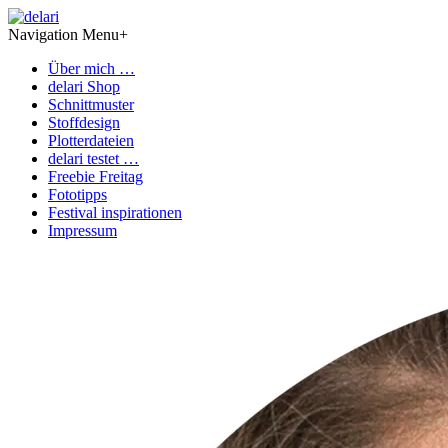
Navigation Menu
+
Über mich …
delari Shop
Schnittmuster
Stoffdesign
Plotterdateien
delari testet …
Freebie Freitag
Fototipps
Festival inspirationen
Impressum