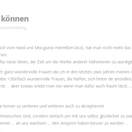
 können
nseinstellung
ch vom Neid und Missgunst mitreißen lässt, hat man nicht mehr das
hen.
 für neue Ideen, die Zeit um die Werke anderer Näherinnen zu würdig
ch ganz wundervolle Frauen die ich in den letzten zwei Jahren meine
be <3Einfach wundervolle Frauen, die helfen, sich hinter dir anstellen
ehst … aber sowas erlebt man nur wenn man dafür auch Raum lässt….
le lernen zu verlieren und verlieren auch zu akzeptieren!
utmenschen sind, sondern einfach um mit uns selbst glücklicher zu sei
 lernen … an uns wachsen … den Ansporn haben besser zu werden …