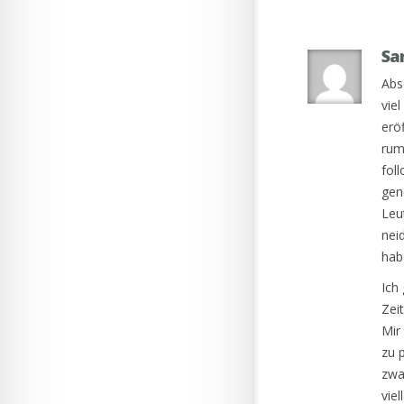
Sa
Abs
vie
erö
rum
fol
gen
Leu
nei
hab
Ich
Zei
Mir
zu 
zwa
vie