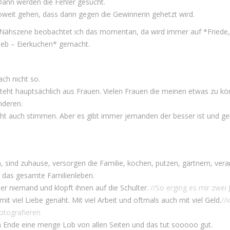
Dann werden die Fehler gesucht.
oweit gehen, dass dann gegen die Gewinnerin gehetzt wird.
r Nähszene beobachtet ich das momentan, da wird immer auf *Friede,
Lieb – Eierkuchen* gemacht.
ach nicht so.
teht hauptsächlich aus Frauen. Vielen Frauen die meinen etwas zu k
nderen.
cht auch stimmen. Aber es gibt immer jemanden der besser ist und ge
, sind zuhause, versorgen die Familie, kochen, putzen, gärtnern, vera
n das gesamte Familienleben.
r niemand und klopft ihnen auf die Schulter.
//So erging es mir zwei 
it viel Liebe genäht. Mit viel Arbeit und oftmals auch mit viel Geld.
//
otografieren
m Ende eine menge Lob von allen Seiten und das tut sooooo gut.