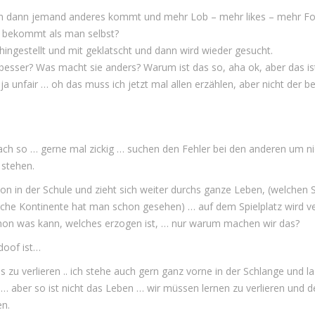
n dann jemand anderes kommt und mehr Lob – mehr likes – mehr Fo
 bekommt als man selbst?
 hingestellt und mit geklatscht und dann wird wieder gesucht.
esser? Was macht sie anders? Warum ist das so, aha ok, aber das ist
lt ja unfair … oh das muss ich jetzt mal allen erzählen, aber nicht der b
ach so … gerne mal zickig … suchen den Fehler bei den anderen um ni
 stehen.
on in der Schule und zieht sich weiter durchs ganze Leben, (welchen
lche Kontinente hat man schon gesehen) … auf dem Spielplatz wird ve
hon was kann, welches erzogen ist, … nur warum machen wir das?
 doof ist…
s zu verlieren .. ich stehe auch gern ganz vorne in der Schlange und la
 … aber so ist nicht das Leben … wir müssen lernen zu verlieren und 
en.