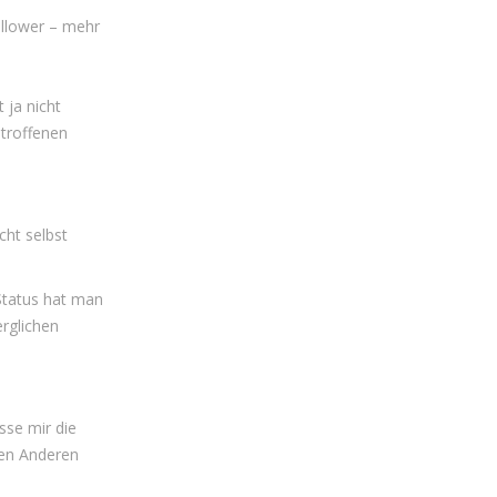
llower – mehr
 ja nicht
etroffenen
cht selbst
 Status hat man
rglichen
sse mir die
den Anderen