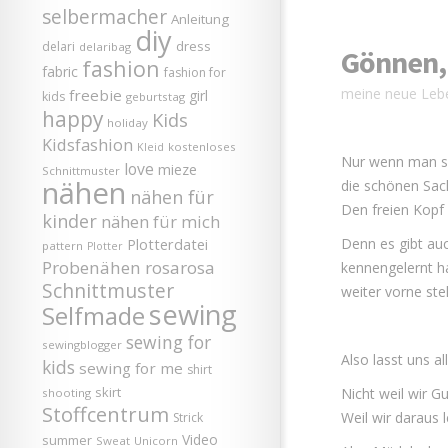
selbermacher
Anleitung
diy
dress
delari
delaribag
Gönnen,
fashion
fabric
fashion for
meine neue Lebe
freebie
girl
kids
geburtstag
happy
Kids
holiday
Kidsfashion
kostenloses
Kleid
Nur wenn man si
love
mieze
Schnittmuster
nähen
die schönen Sac
nähen für
Den freien Kopf
kinder
nähen für mich
Denn es gibt au
Plotterdatei
pattern
Plotter
Probenähen
rosarosa
kennengelernt ha
Schnittmuster
weiter vorne st
sewing
Selfmade
sewing for
sewingblogger
Also lasst uns al
kids
sewing for me
shirt
skirt
Nicht weil wir G
shooting
Stoffcentrum
Weil wir daraus
Strick
Video
summer
Sweat
Unicorn