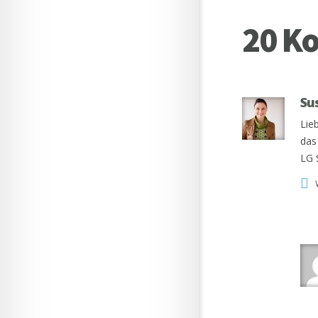
20 K
Su
Lie
das
LG 