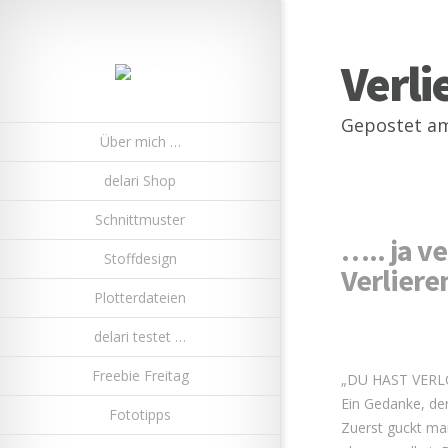
Verli
Gepostet am 
Über mich …
delari Shop
Schnittmuster
….. ja ve
Stoffdesign
Verliere
Plotterdateien
delari testet …
Freebie Freitag
„DU HAST VERL
Ein Gedanke, der
Fototipps
Zuerst guckt man