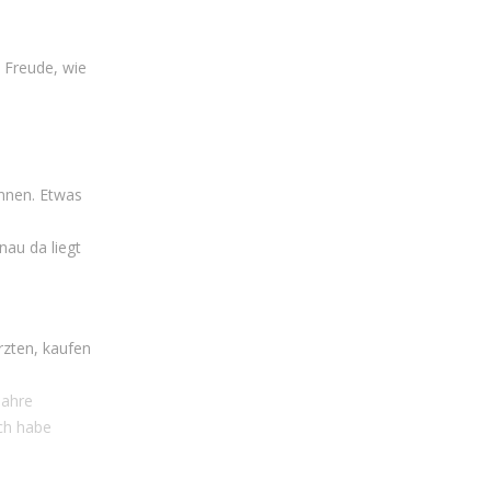
 Freude, wie
önnen. Etwas
nau da liegt
rzten, kaufen
Jahre
ich habe