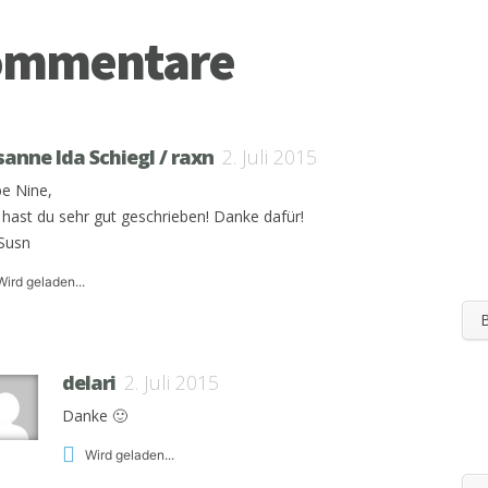
ommentare
sanne Ida Schiegl / raxn
2. Juli 2015
be Nine,
 hast du sehr gut geschrieben! Danke dafür!
Susn
Wird geladen...
delari
2. Juli 2015
Danke 🙂
Wird geladen...