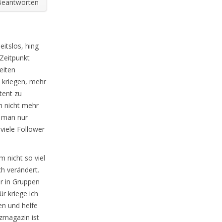
Beantworten
eitslos, hing
Zeitpunkt
eiten
 kriegen, mehr
tent zu
m nicht mehr
d man nur
 viele Follower
m nicht so viel
h verändert.
er in Gruppen
r kriege ich
en und helfe
nzmagazin ist