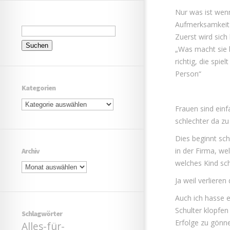
Nur was ist wen
Aufmerksamkeit
Suchen
Zuerst wird sich
nach:
„Was macht sie b
richtig, die spie
Person“
Kategorien
Kategorien
Frauen sind einf
schlechter da zu
Dies beginnt sch
in der Firma, we
Archiv
Archiv
welches Kind sc
Ja weil verlieren
Auch ich hasse e
Schulter klopfen
Schlagwörter
Erfolge zu gönn
Alles-für-