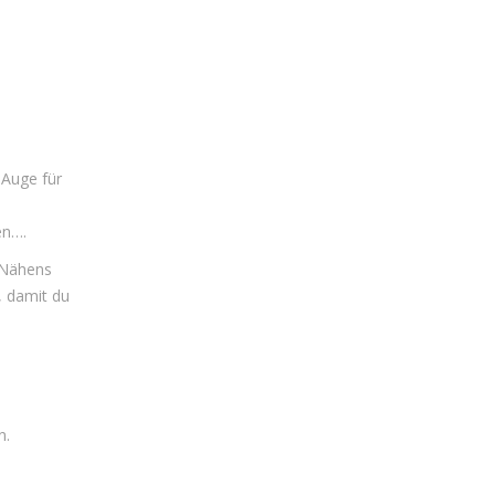
 Auge für
en….
s Nähens
, damit du
.
n.