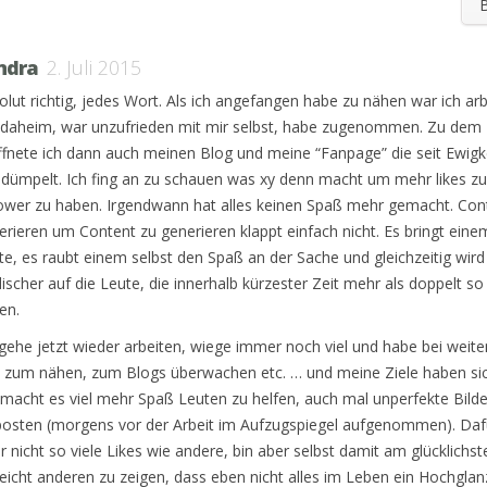
ndra
2. Juli 2015
olut richtig, jedes Wort. Als ich angefangen habe zu nähen war ich arb
l daheim, war unzufrieden mit mir selbst, habe zugenommen. Zu dem 
ffnete ich dann auch meinen Blog und meine “Fanpage” die seit Ewigk
dümpelt. Ich fing an zu schauen was xy denn macht um mehr likes zu
lower zu haben. Irgendwann hat alles keinen Spaß mehr gemacht. Con
erieren um Content zu generieren klappt einfach nicht. Es bringt eine
te, es raubt einem selbst den Spaß an der Sache und gleichzeitig wir
discher auf die Leute, die innerhalb kürzester Zeit mehr als doppelt so
en.
 gehe jetzt wieder arbeiten, wiege immer noch viel und habe bei weite
t zum nähen, zum Blogs überwachen etc. … und meine Ziele haben sic
 macht es viel mehr Spaß Leuten zu helfen, auch mal unperfekte Bild
posten (morgens vor der Arbeit im Aufzugspiegel aufgenommen). Dafü
r nicht so viele Likes wie andere, bin aber selbst damit am glücklichst
lleicht anderen zu zeigen, dass eben nicht alles im Leben ein Hochgla