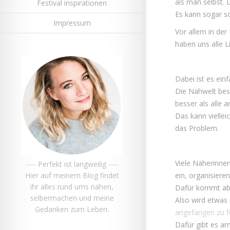
als man selbst. 
Festival inspirationen
Es kann sogar s
Impressum
Vor allem in de
haben uns alle 
Dabei ist es einf
Die Nähwelt bes
besser als alle a
Das kann viellei
das Problem.
Viele Näherinnen
---- Perfekt ist langweilig ----
Hier auf meinem Blog findet
ein, organisiere
ihr alles rund ums nähen,
Dafür kommt abe
selbermachen und meine
Also wird etwas m
Gedanken zum Leben.
angefangen zu f
Dafür gibt es a