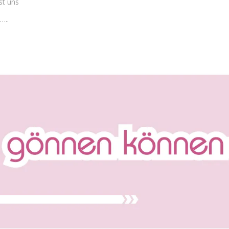
st uns
…..