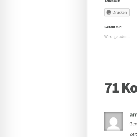
Teilen mit:
Drucken
Gefällt mir:
Wird geladen...
71 K
am
Gen
Zeit