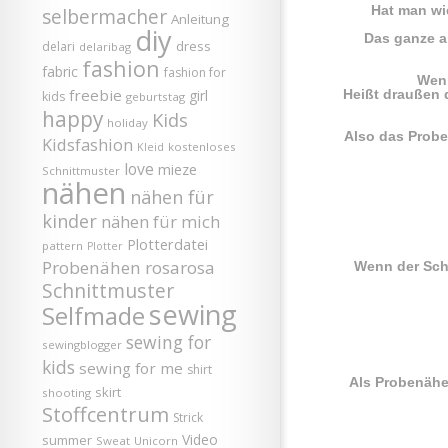
Hat man wie
selbermacher
Anleitung
diy
Das ganze a
dress
delari
delaribag
fashion
fabric
fashion for
Wenn
freebie
girl
Heißt draußen 
kids
geburtstag
happy
Kids
holiday
Also das Proben
Kidsfashion
kostenloses
Kleid
love
mieze
Schnittmuster
nähen
nähen für
kinder
nähen für mich
Plotterdatei
pattern
Plotter
Probenähen
rosarosa
Wenn der Sch
Schnittmuster
sewing
Selfmade
sewing for
sewingblogger
kids
sewing for me
shirt
Als Probenäher
skirt
shooting
Stoffcentrum
Strick
Video
summer
Sweat
Unicorn