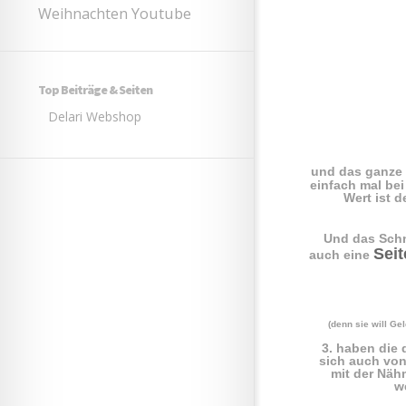
Youtube
Weihnachten
Top Beiträge & Seiten
Delari Webshop
und das ganze
einfach mal be
Wert ist 
Und das Schn
Sei
auch eine
(denn sie will Ge
3. haben die
sich auch von
mit der Näh
w