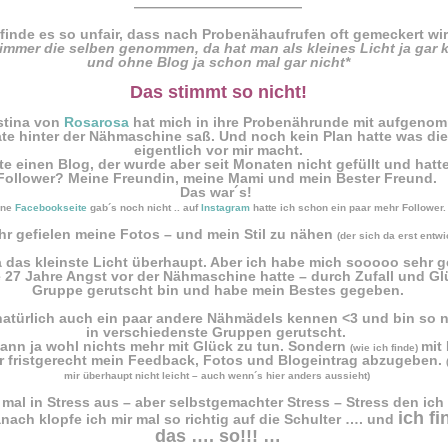
————————————
 finde es so unfair, dass nach Probenähaufrufen oft gemeckert wi
immer die selben genommen, da hat man als kleines Licht ja gar 
und ohne Blog ja schon mal gar nicht*
Das stimmt so nicht!
stina von
Rosarosa
hat mich in ihre Probenährunde mit aufgen
ate hinter der Nähmaschine saß. Und noch kein Plan hatte was di
eigentlich vor mir macht.
tte einen Blog, der wurde aber seit Monaten nicht gefüllt und hatte 
Follower? Meine Freundin, meine Mami und mein Bester Freund.
Das war´s!
ine
Facebookseite
gab´s noch nicht .. auf
Instagram
hatte ich schon ein paar mehr Follower.
hr gefielen meine Fotos – und mein Stil zu nähen
(der sich da erst entwi
a das kleinste Licht überhaupt. Aber ich habe mich sooooo sehr g
e 27 Jahre Angst vor der Nähmaschine hatte – durch Zufall und Gl
Gruppe gerutscht bin und habe mein Bestes gegeben.
h natürlich auch ein paar andere Nähmädels kennen <3 und bin so
in verschiedenste Gruppen gerutscht.
ann ja wohl nichts mehr mit Glück zu tun. Sondern
mit
(wie ich finde)
 fristgerecht mein Feedback, Fotos und Blogeintrag abzugeben.
mir überhaupt nicht leicht – auch wenn´s hier anders aussieht)
 mal in Stress aus – aber selbstgemachter Stress – Stress den ich 
ich fi
ach klopfe ich mir mal so richtig auf die Schulter …. und
das …. so!!! …