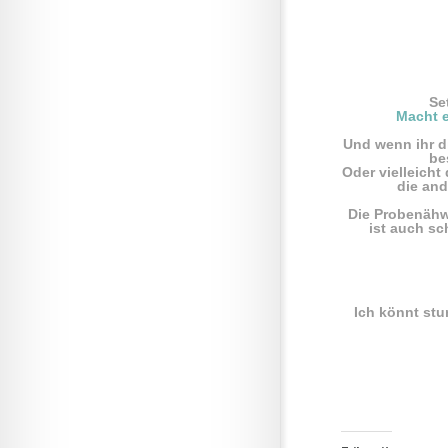
Se
Macht e
Und wenn ihr di
be
Oder vielleich
die and
Die Probenähwel
ist auch s
Ich könnt stu