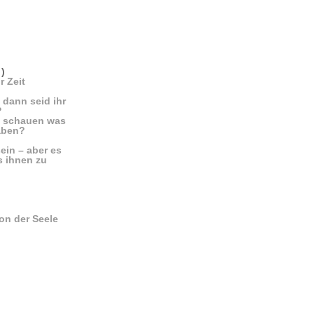
l
)
r Zeit
 dann seid ihr
t?
ok schauen was
haben?
sein – aber es
s ihnen zu
on der Seele