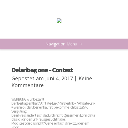
Navigation Menu
+
Delaribag one – Contest
Gepostet am Juni 4, 2017 |
Keine
Kommentare
WERBUNG // unbezahlt
Der Beitrag enthält *Affiliate-Link/Partnerlink – *Affiliate-Link
= wenn du darüber einkaufst, bekomme ich bis zu 5%
Vergütung.
Dein Preis ändert sich dadurch nicht. Quasi mein Lohn dafür
das ich dir den Link rausgesucht habe.
Möchtest du das nicht? Gehe einfach direkt zu deinem
Shop.