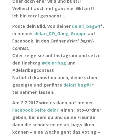
Oder doch eher wild und bunt?!
Vielleicht auch mit ganz viel Glitzer?!
Ich bin total gespannt …
Poste dein Bild, von deiner
delari_bag#1
*,
in meiner
delari_DIY_Gang-Gruppe
auf
Facebook, in den Ordner
delari_bag#1-
Contest
.
Oder zeige sie auf Instagram und setze
den Hashtag
#delaribag
und
#delaribagcontest
Natürlich kannst du auch, deine schon
gezeigte und genähte
delari_bag#1
*
teilnehmen lassen.
Am 2.7.2017 wird es dann auf meiner
Facebook Seite delari
einen Foto-Ordner
geben, bei dem du und deine Freunde
dann die schönsten delari_bags liken
können – eine Woche geht das Voting –