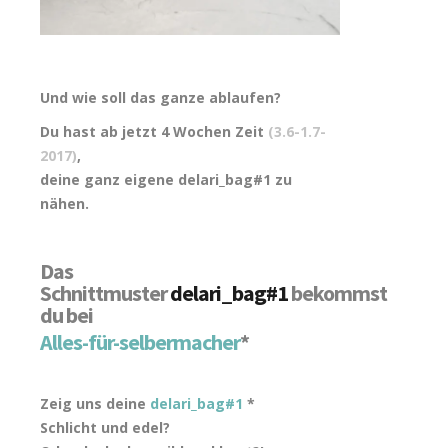
Und wie soll das ganze ablaufen?
Du hast ab jetzt 4 Wochen Zeit
(3.6-1.7-
2017)
,
deine ganz eigene delari_bag#1 zu
nähen.
Das
Schnittmuster
delari_bag#1
bekommst
du bei
Alles-für-selbermacher
*
Zeig uns deine
delari_bag#1
*
Schlicht und edel?