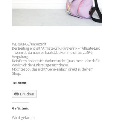
WERBUNG // unbezahlt
Der Beitrag enthält *Affiliate-Link/Partnerlink – *Affiliate-Link
= wenn du darüber einkaufst, bekomme ich bis zu 5%
Vergütung.
Dein Preis ändert sich dadurch nicht. Quasi mein Lohn dafür
das ich dir den Link rausgesucht habe.
Möchtest du das nicht? Gehe einfach direkt zu deinem
Shop.
Teilen mit:
Drucken
Gefällt mir:
Wird geladen...