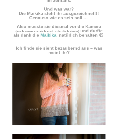
im Schrank.
Und was war?
Die Maikika steht ihr ausgezeichnet!!!
Genauso wie es sein soll …
Also musste sie diesmal vor die Kamera
und durfte
(auch wenn sie sich erst ordentlich zierte)
als dank die
Maikika
natürlich behalten 😉
Ich finde sie sieht bezaubernd aus – was
meint ihr?