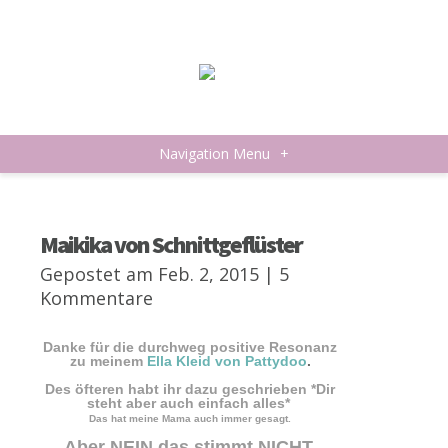
Navigation Menu
+
Maikika von Schnittgeflüster
Gepostet am Feb. 2, 2015 |
5
Kommentare
Danke für die durchweg positive Resonanz
zu meinem
Ella Kleid von Pattydoo
.
Des öfteren habt ihr dazu geschrieben *Dir
steht aber auch einfach alles*
Das hat meine Mama auch immer gesagt.
Aber NEIN das stimmt NICHT.