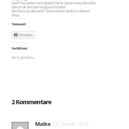
Dein Preis ändert sich dadurch nicht. Quasi mein Lohn dafür
das ich dir den Link rausgesucht habe.
Möchtest du das nicht? Gehe einfach direkt zu deinem
Shop.
Teilen mit:
Drucken
Gefällt mir:
Wird geladen...
2 Kommentare
Maike
22. Januar 2019