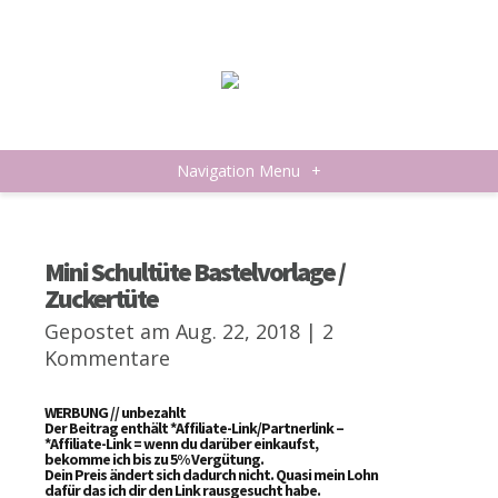
Navigation Menu
+
Mini Schultüte Bastelvorlage /
Zuckertüte
Gepostet am Aug. 22, 2018 |
2
Kommentare
WERBUNG // unbezahlt
Der Beitrag enthält *Affiliate-Link/Partnerlink –
*Affiliate-Link = wenn du darüber einkaufst,
bekomme ich bis zu 5% Vergütung.
Dein Preis ändert sich dadurch nicht. Quasi mein Lohn
dafür das ich dir den Link rausgesucht habe.