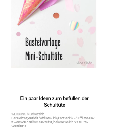
WERBUNG // unbezahlt
Der Beitrag enthält *Affiliate-Link/Partnerlink – *Affiliate-Link
= wenn du darüber einkaufst, bekomme ich bis zu 5%
Vergütung.