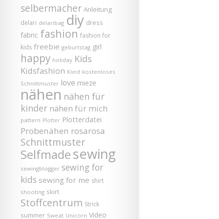
selbermacher
Anleitung
diy
dress
delari
delaribag
fashion
fabric
fashion for
freebie
girl
kids
geburtstag
happy
Kids
holiday
Kidsfashion
kostenloses
Kleid
love
mieze
Schnittmuster
nähen
nähen für
kinder
nähen für mich
Plotterdatei
pattern
Plotter
Probenähen
rosarosa
Schnittmuster
sewing
Selfmade
sewing for
sewingblogger
kids
sewing for me
shirt
skirt
shooting
Stoffcentrum
Strick
Video
summer
Sweat
Unicorn